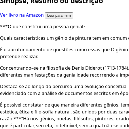
Sinopse, Resumo ou descrição
Ver livro na Amazon
Leia para mim
***O que constitui uma pessoa genial?
Quais características um gênio da pintura tem em comum
É o aprofundamento de questões como essas que O gênio n
pretende realizar.
Concentrando–se na filosofia de Denis Diderot (1713-1784)
diferentes manifestações da genialidade recorrendo a impo
Destaca-se ao longo do percurso uma evolução conceitual i
evidenciado com a análise de documentos escritos em época
É possível constatar de que maneira diferentes gênios, t
estética, ética e filo-sofia natural, são unidos por duas c
razão.***“Há nos gênios, poetas, filósofos, pintores, orad
que é particular, secreta, indefinível, sem a qual não se p