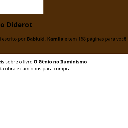
o Diderot
i escrito por
Babiuki, Kamila
e tem 168 páginas para você 
is sobre o livro
O Gênio no Iluminismo
o da obra e caminhos para compra.