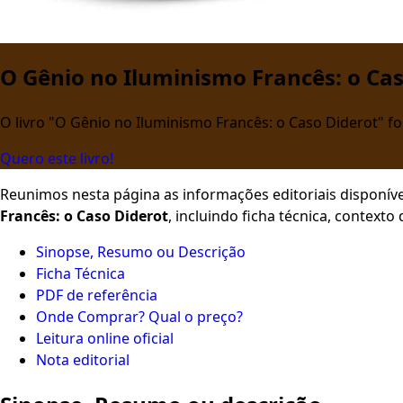
O Gênio no Iluminismo Francês: o Cas
O livro "O Gênio no Iluminismo Francês: o Caso Diderot" fo
Quero este livro!
Reunimos nesta página as informações editoriais disponíve
Francês: o Caso Diderot
, incluindo ficha técnica, context
Sinopse, Resumo ou Descrição
Ficha Técnica
PDF de referência
Onde Comprar? Qual o preço?
Leitura online oficial
Nota editorial