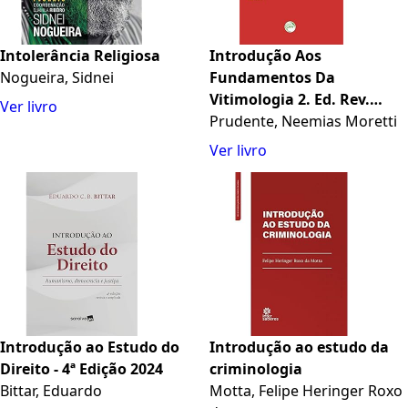
Intolerância Religiosa
Introdução Aos
Nogueira, Sidnei
Fundamentos Da
Vitimologia 2. Ed. Rev.
Ver livro
Atual. E Ampl. Coleção
Prudente, Neemias Moretti
Ciências Criminais
Ver livro
Introdução ao Estudo do
Introdução ao estudo da
Direito - 4ª Edição 2024
criminologia
Bittar, Eduardo
Motta, Felipe Heringer Roxo