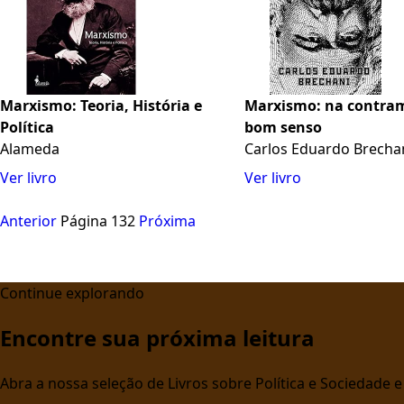
Marxismo: Teoria, História e
Marxismo: na contra
Política
bom senso
Alameda
Carlos Eduardo Brecha
Ver livro
Ver livro
Anterior
Página 132
Próxima
Continue explorando
Encontre sua próxima leitura
Abra a nossa seleção de Livros sobre Política e Sociedade