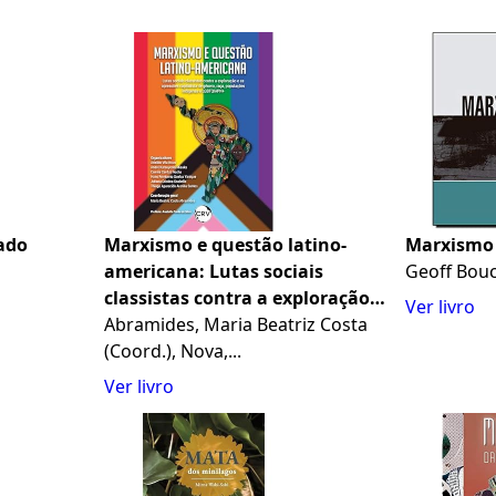
ado
Marxismo e questão latino-
Marxismo
americana: Lutas sociais
Geoff Bou
classistas contra a exploração
Ver livro
capitalista e as opressões de
Abramides, Maria Beatriz Costa
gênero, raça, populações
(Coord.), Nova,...
indígenas e LGBTQIAPN+
Ver livro