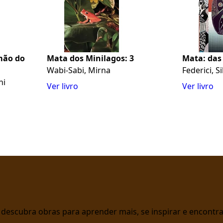
mão do
Mata dos Minilagos: 3
Mata: das
Wabi-Sabi, Mirna
Federici, Si
ni
Ver livro
Ver livro
 e descubra obras para aprender mais, se inspirar e encont