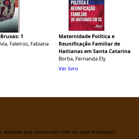
 Bruxas: 1
Maternidade Política e
lvia, Faleiros, Fabiana
Reunificação Familiar de
Haitianas em Santa Catarina
Borba, Fernanda Ely
Ver livro
rar autores que conversem com os seus interesses.