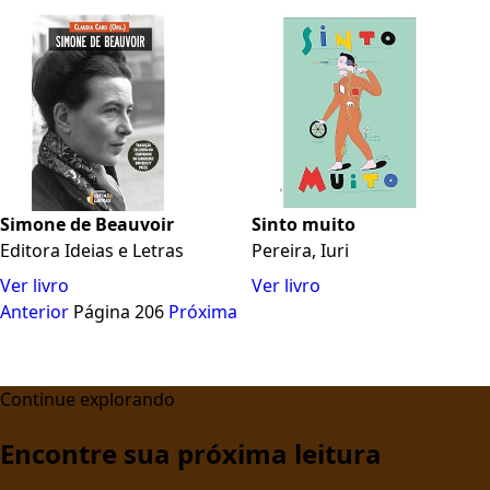
Simone de Beauvoir
Sinto muito
Editora Ideias e Letras
Pereira, Iuri
Ver livro
Ver livro
Anterior
Página 206
Próxima
Continue explorando
Encontre sua próxima leitura