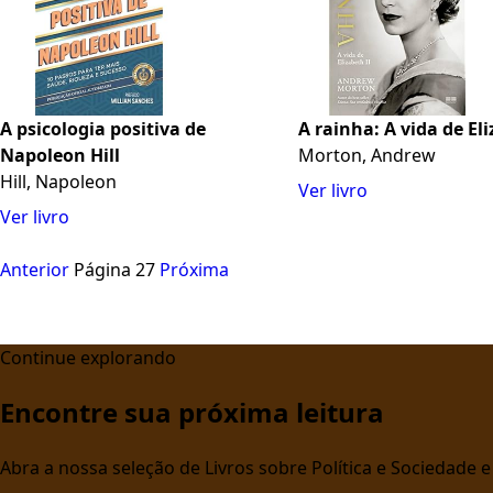
A psicologia positiva de
A rainha: A vida de Eli
Napoleon Hill
Morton, Andrew
Hill, Napoleon
Ver livro
Ver livro
Anterior
Página 27
Próxima
Continue explorando
Encontre sua próxima leitura
Abra a nossa seleção de Livros sobre Política e Sociedade