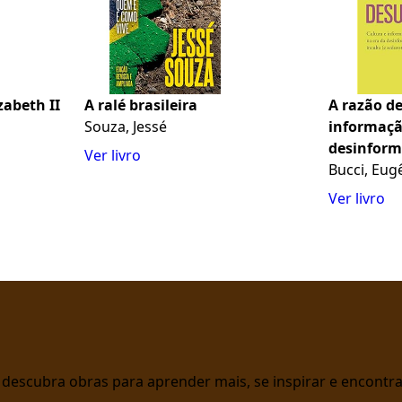
zabeth II
A ralé brasileira
A razão d
Souza, Jessé
informaçã
desinform
Ver livro
sedutora)
Bucci, Eug
Ver livro
 e descubra obras para aprender mais, se inspirar e encont