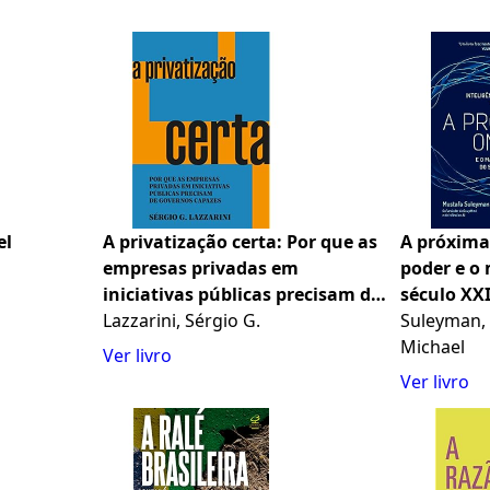
el
A privatização certa: Por que as
A próxima
empresas privadas em
poder e o
iniciativas públicas precisam de
século XX
governos capazes
Lazzarini, Sérgio G.
Suleyman, 
Michael
Ver livro
Ver livro