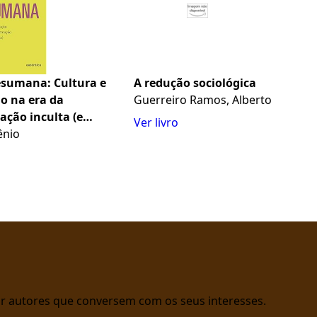
esumana: Cultura e
A redução sociológica
o na era da
Guerreiro Ramos, Alberto
ação inculta (e
Ver livro
ênio
rar autores que conversem com os seus interesses.