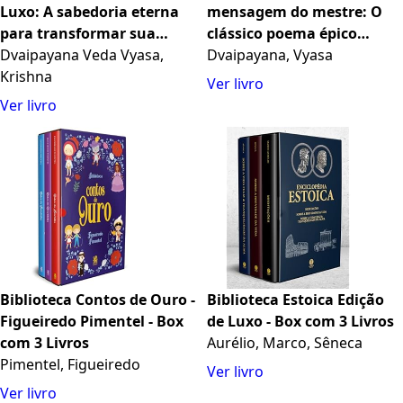
Luxo: A sabedoria eterna
mensagem do mestre: O
para transformar sua
clássico poema épico
mente, espírito e seu
Dvaipayana Veda Vyasa,
hindu que traz respostas
Dvaipayana, Vyasa
propósito
Krishna
para as questões
Ver livro
fundamentais da vida
Ver livro
Biblioteca Contos de Ouro -
Biblioteca Estoica Edição
Figueiredo Pimentel - Box
de Luxo - Box com 3 Livros
com 3 Livros
Aurélio, Marco, Sêneca
Pimentel, Figueiredo
Ver livro
Ver livro