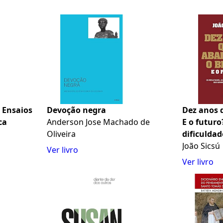
 Ensaios
Devoção negra
Dez anos 
ca
Anderson Jose Machado de
E o futuro
Oliveira
dificuldad
governos 
João Sicsú
Ver livro
Ver livro