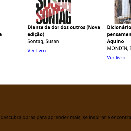
Diante da dor dos outros (Nova
Dicionário
a
edição)
pensament
Sontag, Susan
Aquino
MONDIN, B
Ver livro
Ver livro
 e descubra obras para aprender mais, se inspirar e encont