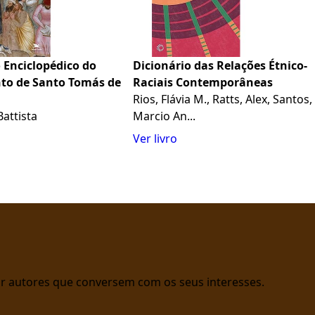
 Enciclopédico do
Dicionário das Relações Étnico-
o de Santo Tomás de
Raciais Contemporâneas
Rios, Flávia M., Ratts, Alex, Santos,
attista
Marcio An...
Ver livro
rar autores que conversem com os seus interesses.