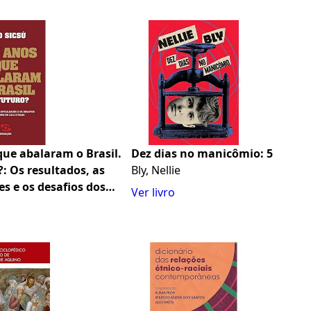
que abalaram o Brasil.
Dez dias no manicômio: 5
?: Os resultados, as
Bly, Nellie
es e os desafios dos
Ver livro
de Lula e Dilma