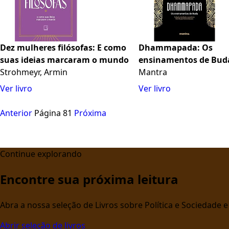
Dez mulheres filósofas: E como
Dhammapada: Os
suas ideias marcaram o mundo
ensinamentos de Bud
Strohmeyr, Armin
Mantra
Ver livro
Ver livro
Anterior
Página 81
Próxima
Continue explorando
Encontre sua próxima leitura
Abra a nossa seleção de Livros sobre Política e Sociedade
Abrir seleção de livros