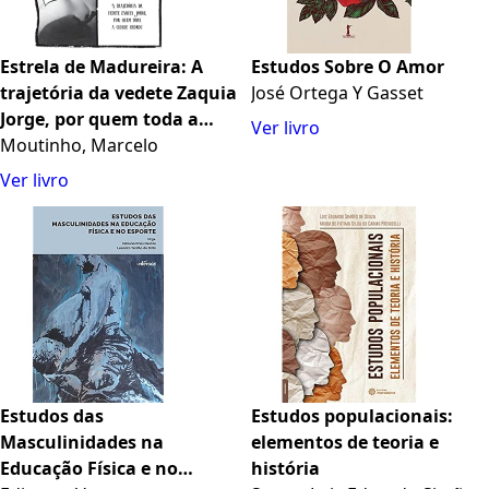
Estrela de Madureira: A
Estudos Sobre O Amor
trajetória da vedete Zaquia
José Ortega Y Gasset
Jorge, por quem toda a
Ver livro
cidade chorou
Moutinho, Marcelo
Ver livro
Estudos das
Estudos populacionais:
Masculinidades na
elementos de teoria e
Educação Física e no
história