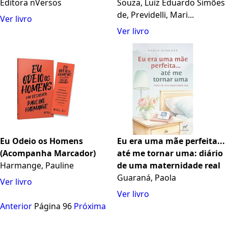
Esporte
Editora nVersos
Souza, Luiz Eduardo Simões
de, Previdelli, Mari...
Ver livro
Ver livro
Eu Odeio os Homens
Eu era uma mãe perfeita...
(Acompanha Marcador)
até me tornar uma: diário
Harmange, Pauline
de uma maternidade real
Guaraná, Paola
Ver livro
Ver livro
Anterior
Página 96
Próxima