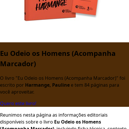
Eu Odeio os Homens (Acompanha
Marcador)
O livro "Eu Odeio os Homens (Acompanha Marcador)" foi
escrito por
Harmange, Pauline
e tem 84 páginas para
você aproveitar.
Quero este livro!
Reunimos nesta página as informações editoriais
disponíveis sobre o livro
Eu Odeio os Homens
(Acompanha Marcador)
, incluindo ficha técnica, contexto