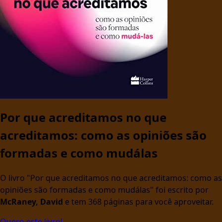
Por que acreditamos no que
acreditamos: como as opiniões são
formadas e como mudálas
O livro "Por que acreditamos no que acreditamos: como as
opiniões são formadas e como mudálas" foi escrito por
McRaney, David
e tem 368 páginas para você aproveitar.
Quero este livro!