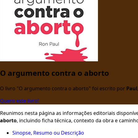
O argumento contra o aborto
O livro "O argumento contra o aborto" foi escrito por
Paul
Quero este livro!
Reunimos nesta página as informações editoriais disponíve
aborto
, incluindo ficha técnica, contexto da obra e camin
Sinopse, Resumo ou Descrição