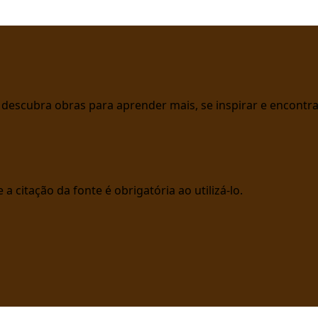
 e descubra obras para aprender mais, se inspirar e encont
a citação da fonte é obrigatória ao utilizá-lo.