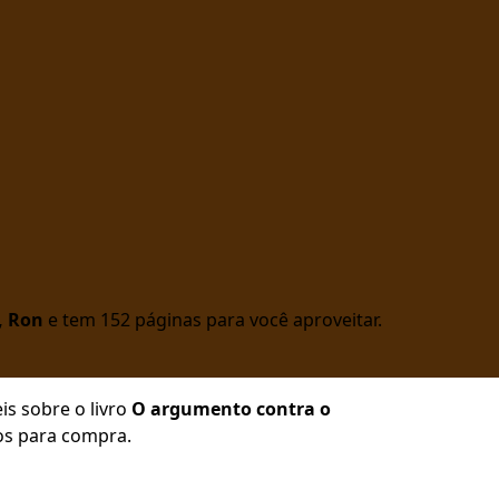
, Ron
e tem 152 páginas para você aproveitar.
is sobre o livro
O argumento contra o
hos para compra.