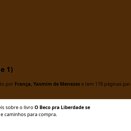
e 1)
ito por
França, Yasmim de Menezes
e tem 178 páginas para
is sobre o livro
O Beco pra Liberdade se
ra e caminhos para compra.