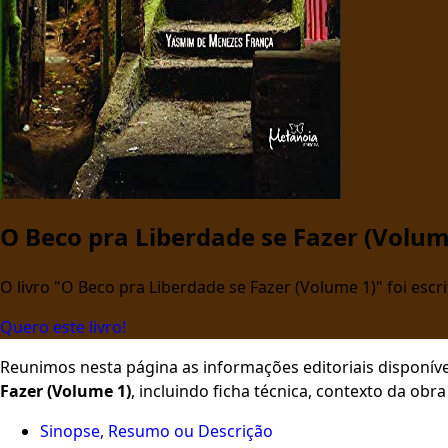
O Beco pra Liberdade se Fazer (Volum
O livro "O Beco pra Liberdade se Fazer (Volume 1)" foi escr
Quero este livro!
Reunimos nesta página as informações editoriais disponíve
Fazer (Volume 1)
, incluindo ficha técnica, contexto da ob
Sinopse, Resumo ou Descrição