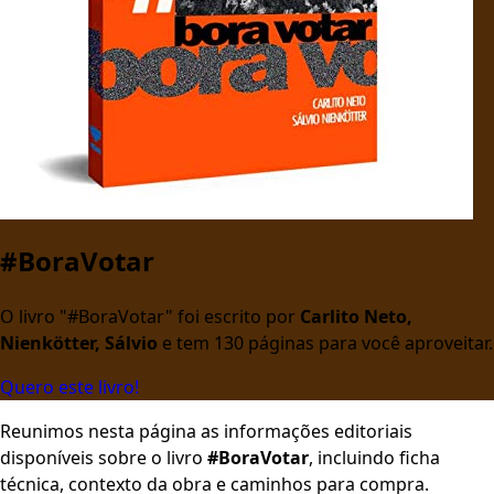
#BoraVotar
O livro "#BoraVotar" foi escrito por
Carlito Neto,
Nienkötter, Sálvio
e tem 130 páginas para você aproveitar.
Quero este livro!
Reunimos nesta página as informações editoriais
disponíveis sobre o livro
#BoraVotar
, incluindo ficha
técnica, contexto da obra e caminhos para compra.