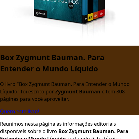
Box Zygmunt Bauman. Para
Entender o Mundo Líquido
O livro "Box Zygmunt Bauman. Para Entender o Mundo
Líquido" foi escrito por
Zygmunt Bauman
e tem 808
páginas para você aproveitar.
Quero este livro!
Reunimos nesta página as informações editoriais
disponíveis sobre o livro
Box Zygmunt Bauman. Para
Entender o Mundo Líquido
, incluindo ficha técnica,