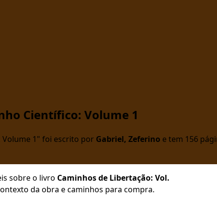
nho Científico: Volume 1
: Volume 1" foi escrito por
Gabriel, Zeferino
e tem 156 págin
is sobre o livro
Caminhos de Libertação: Vol.
, contexto da obra e caminhos para compra.