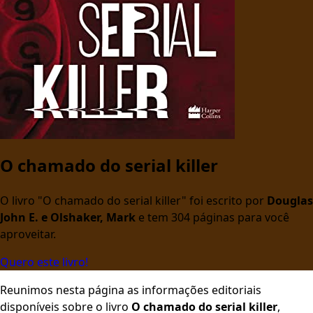
O chamado do serial killer
O livro "O chamado do serial killer" foi escrito por
Douglas
John E. e Olshaker, Mark
e tem 304 páginas para você
aproveitar.
Quero este livro!
Reunimos nesta página as informações editoriais
disponíveis sobre o livro
O chamado do serial killer
,