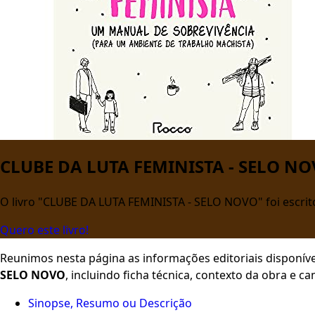
CLUBE DA LUTA FEMINISTA - SELO N
O livro "CLUBE DA LUTA FEMINISTA - SELO NOVO" foi escri
Quero este livro!
Reunimos nesta página as informações editoriais disponíve
SELO NOVO
, incluindo ficha técnica, contexto da obra e 
Sinopse, Resumo ou Descrição