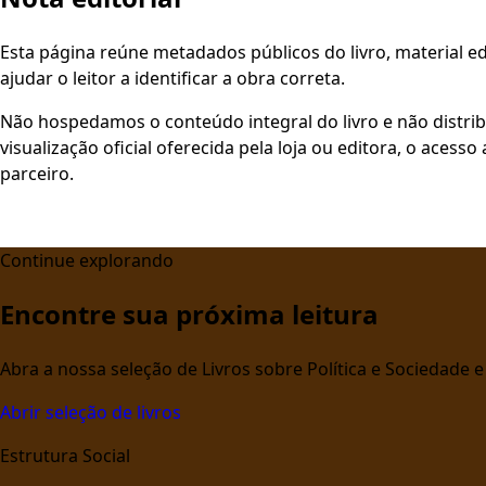
Esta página reúne metadados públicos do livro, material edi
ajudar o leitor a identificar a obra correta.
Não hospedamos o conteúdo integral do livro e não distri
visualização oficial oferecida pela loja ou editora, o aces
parceiro.
Continue explorando
Encontre sua próxima leitura
Abra a nossa seleção de Livros sobre Política e Sociedade
Abrir seleção de livros
Estrutura Social