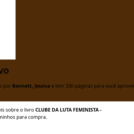
OVO
to por
Bennett, Jessica
e tem 336 páginas para você aprovei
is sobre o livro
CLUBE DA LUTA FEMINISTA -
caminhos para compra.