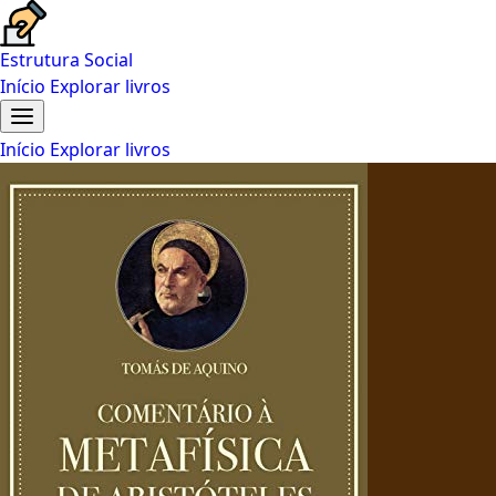
Estrutura Social
Início
Explorar livros
Início
Explorar livros