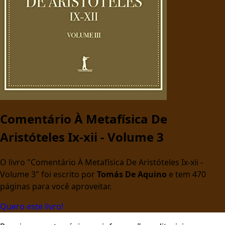
Comentário À Metafísica De
Aristóteles Ix-xii - Volume 3
O livro "Comentário À Metafísica De Aristóteles Ix-xii -
Volume 3" foi escrito por
Tomás De Aquino
e tem 470
páginas para você aproveitar.
Quero este livro!