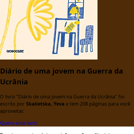
Diário de uma jovem na Guerra da
Ucrânia
O livro "Diário de uma jovem na Guerra da Ucrânia" foi
escrito por
Skalietska, Yeva
e tem 208 páginas para você
aproveitar.
Quero este livro!