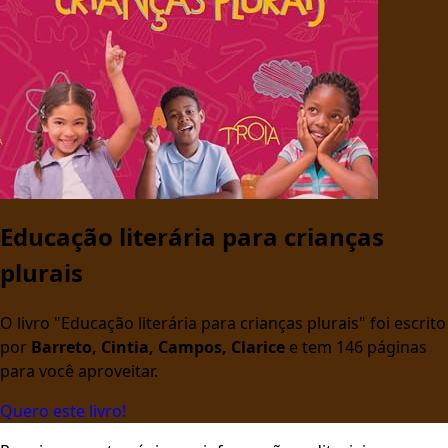
Educação literária para crianças
plurais
O livro "Educação literária para crianças plurais" foi escrito
por
Barreto, Cintia, Campos, Clarice
e tem 146 páginas
para você aproveitar.
Quero este livro!