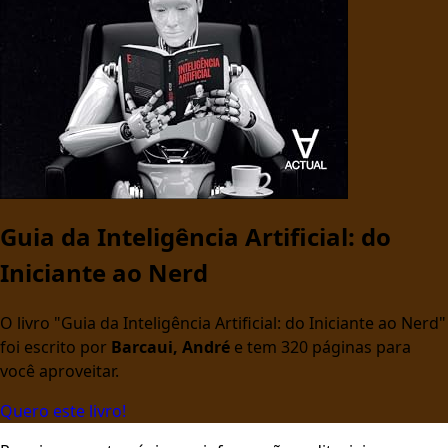
Guia da Inteligência Artificial: do
Iniciante ao Nerd
O livro "Guia da Inteligência Artificial: do Iniciante ao Nerd"
foi escrito por
Barcaui, André
e tem 320 páginas para
você aproveitar.
Quero este livro!