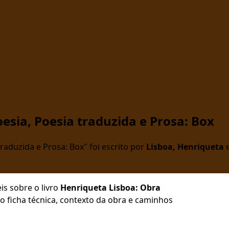
esia, Poesia traduzida e Prosa: Box
raduzida e Prosa: Box" foi escrito por
Lisboa, Henriqueta
e
is sobre o livro
Henriqueta Lisboa: Obra
do ficha técnica, contexto da obra e caminhos