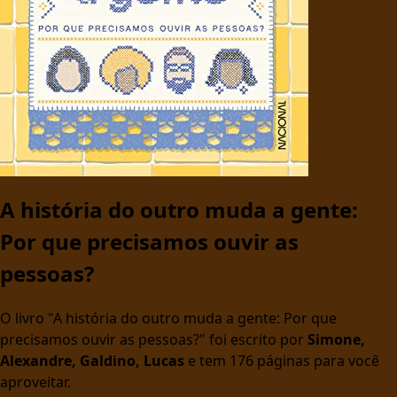
A história do outro muda a gente:
Por que precisamos ouvir as
pessoas?
O livro "A história do outro muda a gente: Por que
precisamos ouvir as pessoas?" foi escrito por
Simone,
Alexandre, Galdino, Lucas
e tem 176 páginas para você
aproveitar.