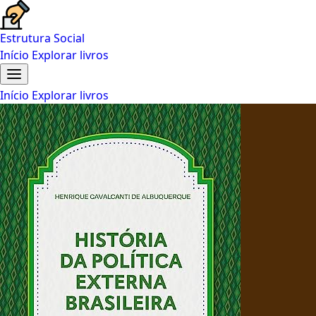
Estrutura Social
Início
Explorar livros
Início
Explorar livros