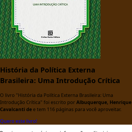
História da Política Externa
Brasileira: Uma Introdução Crítica
O livro "História da Política Externa Brasileira: Uma
Introdução Crítica" foi escrito por
Albuquerque, Henrique
Cavalcanti de
e tem 116 páginas para você aproveitar.
Quero este livro!