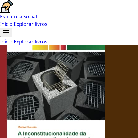
Estrutura Social
Início
Explorar livros
Início
Explorar livros