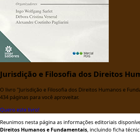
Jurisdição e Filosofia dos Direitos 
O livro "Jurisdição e Filosofia dos Direitos Humanos e Fund
434 páginas para você aproveitar.
Quero este livro!
Reunimos nesta página as informações editoriais disponíve
Direitos Humanos e Fundamentais
, incluindo ficha técn