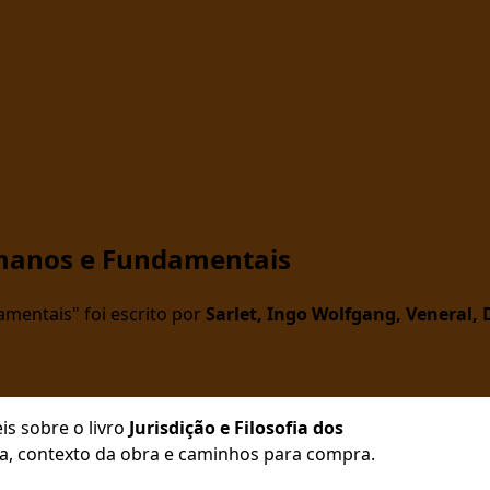
Humanos e Fundamentais
amentais" foi escrito por
Sarlet, Ingo Wolfgang, Veneral, 
is sobre o livro
Jurisdição e Filosofia dos
ica, contexto da obra e caminhos para compra.