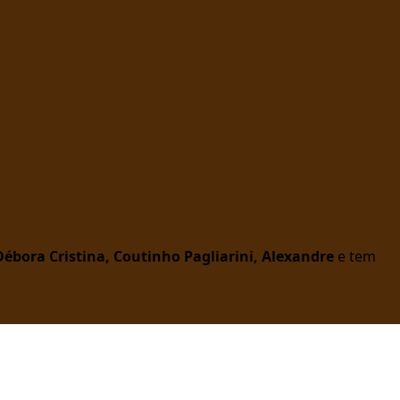
Débora Cristina, Coutinho Pagliarini, Alexandre
e tem