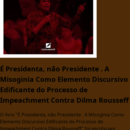
É Presidenta, não Presidente . A
Misoginia Como Elemento Discursivo
Edificante do Processo de
Impeachment Contra Dilma Rousseff
O livro "É Presidenta, não Presidente . A Misoginia Como
Elemento Discursivo Edificante do Processo de
Impeachment Contra Dilma Rousseff" foi escrito por