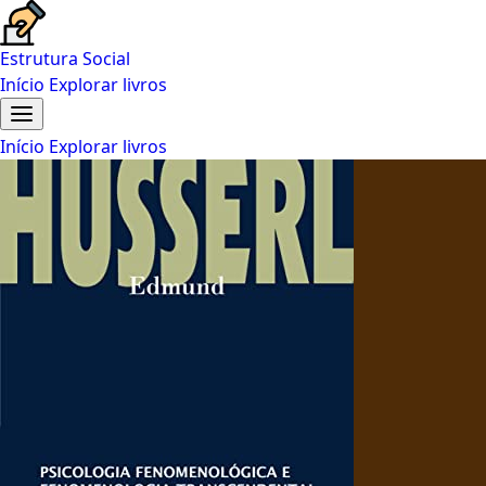
Estrutura Social
Início
Explorar livros
Início
Explorar livros