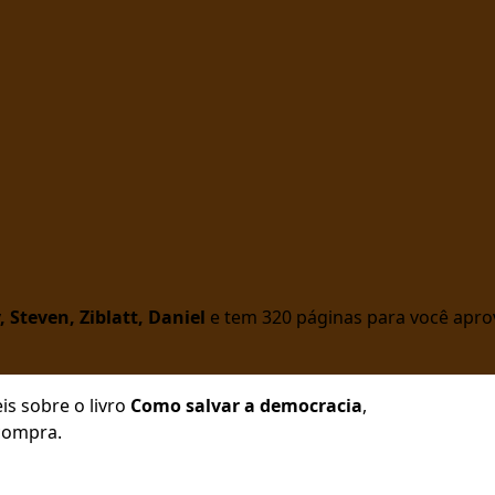
, Steven, Ziblatt, Daniel
e tem 320 páginas para você aprov
is sobre o livro
Como salvar a democracia
,
 compra.