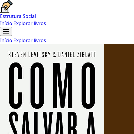
Estrutura Social
Início
Explorar livros
Início
Explorar livros