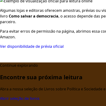
Algumas lojas e editoras oferecem amostras, prévias ou visu
livro
Como salvar a democracia
, o acesso depende das pe
parceiro.
Para evitar erros de permissão na página, abrimos essa co
Amazon.
Ver disponibilidade de prévia oficial
Continue explorando
Encontre sua próxima leitura
Abra a nossa seleção de Livros sobre Política e Sociedade
Abrir seleção de livros