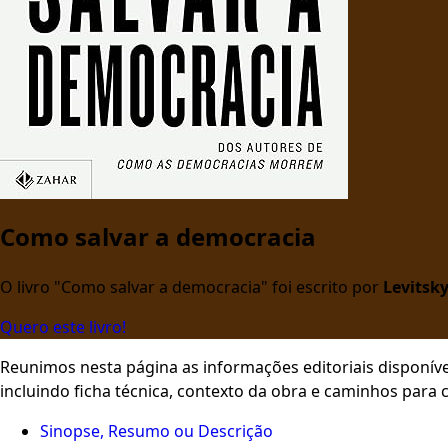
Como salvar a democracia
O livro "Como salvar a democracia" foi escrito por
Levitsky
Quero este livro!
Reunimos nesta página as informações editoriais disponíve
incluindo ficha técnica, contexto da obra e caminhos para
Sinopse, Resumo ou Descrição