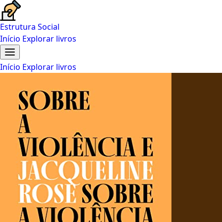
Estrutura Social
Início
Explorar livros
Início
Explorar livros