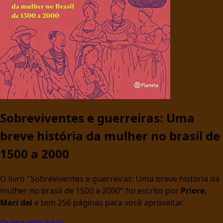
Sobreviventes e guerreiras: Uma
breve história da mulher no brasil de
1500 a 2000
O livro "Sobreviventes e guerreiras: Uma breve história da
mulher no brasil de 1500 a 2000" foi escrito por
Priore,
Mari del
e tem 256 páginas para você aproveitar.
Quero este livro!