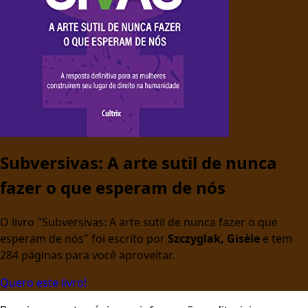
Subversivas: A arte sutil de nunca
fazer o que esperam de nós
O livro "Subversivas: A arte sutil de nunca fazer o que
esperam de nós" foi escrito por
Szczyglak, Gisèle
e tem
284 páginas para você aproveitar.
Quero este livro!