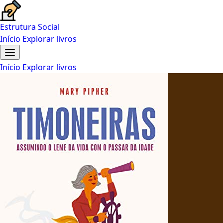
Estrutura Social
Início
Explorar livros
Início
Explorar livros