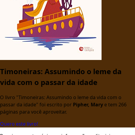
Timoneiras: Assumindo o leme da
vida com o passar da idade
O livro "Timoneiras: Assumindo o leme da vida com o
passar da idade" foi escrito por
Pipher, Mary
e tem 266
páginas para você aproveitar.
Quero este livro!