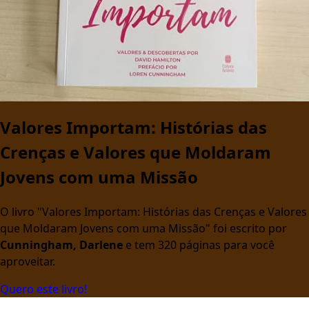
Valores Importam: Histórias das
Crenças e Valores que Moldaram
Jovens com uma Missão
O livro "Valores Importam: Histórias das Crenças e Valores
que Moldaram Jovens com uma Missão" foi escrito por
Cunningham, Darlene
e tem 320 páginas para você
aproveitar.
Quero este livro!