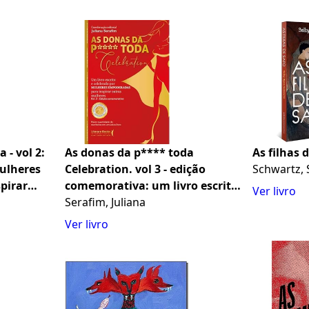
 - vol 2:
As donas da p**** toda
As filhas 
mulheres
Celebration. vol 3 - edição
Schwartz,
pirar
comemorativa: um livro escrito
Ver livro
ume 2
e celebrado por mulheres
Serafim, Juliana
empoderadas para inspirar
Ver livro
outras mulheres