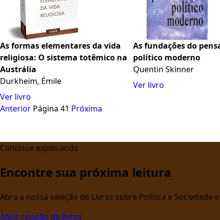
As formas elementares da vida
As fundações do pen
religiosa: O sistema totêmico na
político moderno
Austrália
Quentin Skinner
Durkheim, Émile
Ver livro
Ver livro
Anterior
Página 41
Próxima
Continue explorando
Encontre sua próxima leitura
Abra a nossa seleção de Livros sobre Política e Sociedade
Abrir seleção de livros