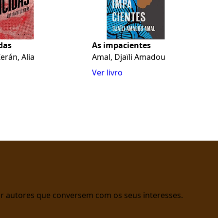
das
As impacientes
erán, Alia
Amal, Djaïli Amadou
Ver livro
rar autores que conversem com os seus interesses.