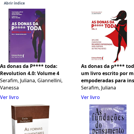
Abrir índice
As donas da P**** toda:
As donas da p**** toda
Revolution 4.0: Volume 4
um livro escrito por 
Serafim, Juliana, Giannellini,
empoderadas para ins
Vanessa
outras mulheres: Vol
Serafim, Juliana
Ver livro
Ver livro