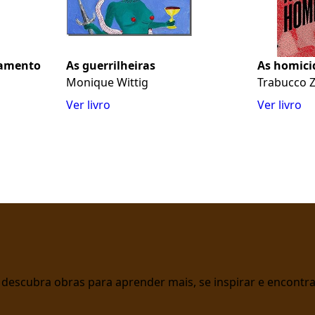
samento
As guerrilheiras
As homici
Monique Wittig
Trabucco Z
Ver livro
Ver livro
 e descubra obras para aprender mais, se inspirar e encont